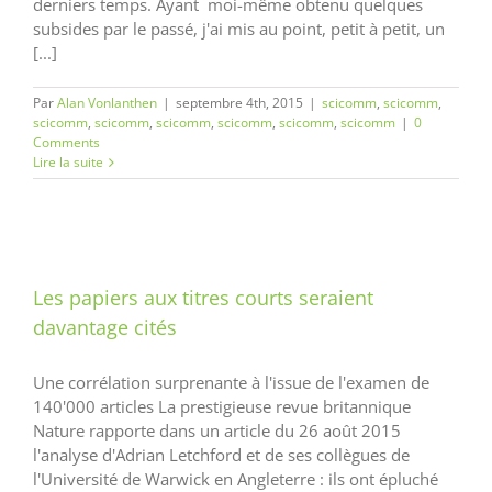
derniers temps. Ayant moi-même obtenu quelques
subsides par le passé, j'ai mis au point, petit à petit, un
[...]
Par
Alan Vonlanthen
|
septembre 4th, 2015
|
scicomm
,
scicomm
,
scicomm
,
scicomm
,
scicomm
,
scicomm
,
scicomm
,
scicomm
|
0
Comments
Lire la suite
Les papiers aux titres courts seraient
davantage cités
Une corrélation surprenante à l'issue de l'examen de
140'000 articles La prestigieuse revue britannique
Nature rapporte dans un article du 26 août 2015
l'analyse d'Adrian Letchford et de ses collègues de
l'Université de Warwick en Angleterre : ils ont épluché