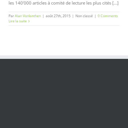
les 140'000 articles à comité de lecture les plus cités [...]
Par
Alan Vonlanthen
|
août 27th, 2015
|
Non classé
|
0 Comments
Lire la suite