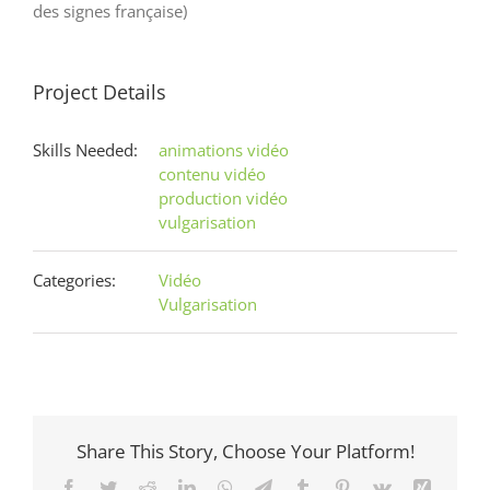
des signes française)
Project Details
Skills Needed:
animations vidéo
contenu vidéo
production vidéo
vulgarisation
Categories:
Vidéo
Vulgarisation
Share This Story, Choose Your Platform!
Facebook
Twitter
Reddit
LinkedIn
WhatsApp
Telegram
Tumblr
Pinterest
Vk
Xing