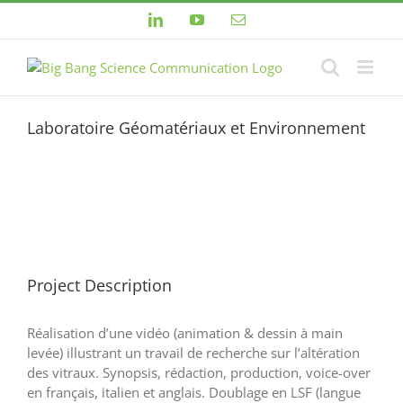
Passer
LinkedIn
YouTube
Email
au
contenu
Laboratoire Géomatériaux et Environnement
View
Larger
Image
Project Description
Réalisation d’une vidéo (animation & dessin à main
levée) illustrant un travail de recherche sur l’altération
des vitraux. Synopsis, rédaction, production, voice-over
en français, italien et anglais. Doublage en LSF (langue