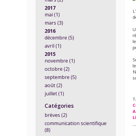
2017
L
mai (1)
d
mars (3)
U
2016
r
décembre (5)
l
avril (1)
p
2015
S
novembre (1)
l
octobre (2)
N
septembre (5)
s
août (2)
juillet (1)
T
Catégories
C
A
brèves (2)
L
communication scientifique
(8)