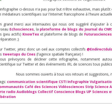
'infographie ci-dessus n'a pas pour but n'être exhaustive, mais plutôt
e médiateurs scientifiques sur l'Internet francophone à l'heure actuelle
n grand merci aux internautes qui nous ont suggéré d'ajouter à c
éseau
Echosciences
, la
plateforme de blogs du Journal du CNR
es (peu actifs)
KnowTex
et plateforme de blogs de
Futurasciences
réparation ;)
ur Twitter, jetez donc un oeil aux comptes collectifs
@Endirectdul
es
tweetups du Cnes
(l'agence spatiale française) !
ous prévoyons de décliner cette infographie, notamment autour
cientifique sur Twitter et des événements IRL de sciences tous publics
Nous sommes ouverts à tous vos retours et suggestions, 
ags:
communication scientifique
CSTI
Infographie
Vulgarisati
ommunautés
Café des Sciences
Vidéosciences
Strip Science
A
rte radio
Audioblogs
Collectif Conscience
Blogs UP
Sciences e
ibération