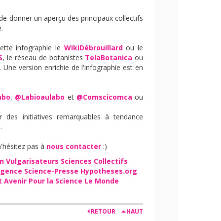
 de donner un aperçu des principaux collectifs
.
ette infographie le
WikiDébrouillard
ou le
S
, le réseau de botanistes
TelaBotanica
ou
. Une version enrichie de l'infographie est en
abo
,
@Labioaulabo
et
@Comscicomca
ou
 des initiatives remarquables à tendance
.
n
'hésitez pas à
nous contacter
:)
on
Vulgarisateurs
Sciences
Collectifs
gence Science-Presse
Hypotheses.org
t Avenir
Pour la Science
Le Monde
RETOUR
HAUT